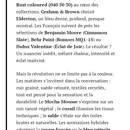
Rust coloured (040 50 30)
au cœur des
collections.
Graham & Brown
choisit
Elderton
, un bleu dense, profond, presque
minéral. Les Français suivent de près les
sélections de
Benjamin Moore
(
Cinnamon
Slate
),
Behr Paint
(
Rumors MQ1-15
) ou
Dulux Valentine
(
Éclat de Joie
). Le résultat ?
Un nuancier inédit, mêlant chaleur, intensité et
éclat maîtrisé.
Mais la révolution ne se limite pas à la couleur.
Les matières s’invitent dans la conversation :
cuir grainé, suède velouté, textiles recyclés,
tout est pensé pour la sensation et la
durabilité. Le
Mocha Mousse
s’exprime sur un
cuir tanné végétal ; le
corail
illumine les tissus
techniques ; le
sable
s’étale sur des toiles
brutes et naturelles. Les accessoires hybrides
adoptent la
prune foncée
ou le
bleu pétrole