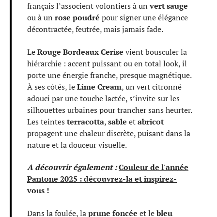
français l’associent volontiers à un
vert sauge
ou à un
rose poudré
pour signer une élégance
décontractée, feutrée, mais jamais fade.
Le
Rouge Bordeaux Cerise
vient bousculer la
hiérarchie : accent puissant ou en total look, il
porte une énergie franche, presque magnétique.
À ses côtés, le
Lime Cream
, un vert citronné
adouci par une touche lactée, s’invite sur les
silhouettes urbaines pour trancher sans heurter.
Les teintes
terracotta
,
sable
et
abricot
propagent une chaleur discrète, puisant dans la
nature et la douceur visuelle.
A découvrir également :
Couleur de l'année
Pantone 2025 : découvrez-la et inspirez-
vous !
Dans la foulée, la
prune foncée
et le
bleu